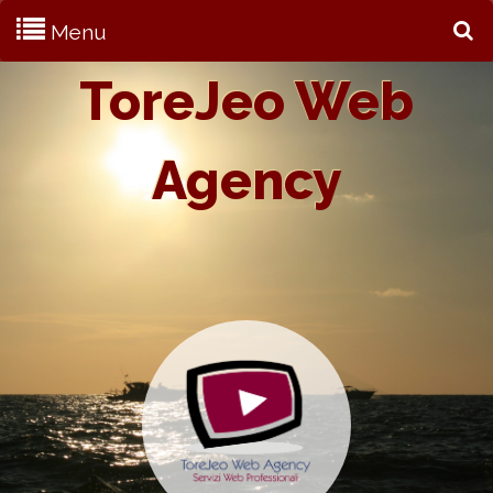
Menu
S
ToreJeo Web
Agency