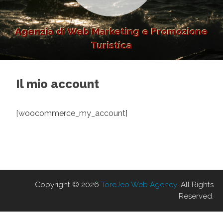
Agenzia di Web Marketing e Promozione
Turistica
Il mio account
[woocommerce_my_account]
Copyright © 2026
ToreJeo Web Agency
. All Rights
Reserved.